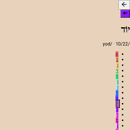
י
🔊
יוֹד
yod
/ ·
10
/22
/
א
ב
ג
ד
ה
ו
ז
ח
ט
י
כ
ל
מ
נ