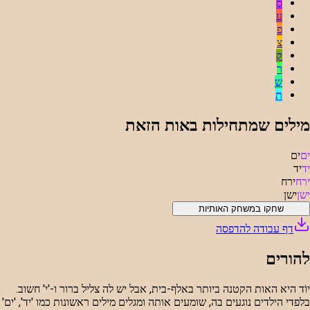
ס
ע
פ
צ
ק
ר
ש
ת
מילים שמתחילות באות הזאת
ים
ים
יד
יד
ירח
ירח
ישן
ישן
שחקו במשחק האותיות
דף עבודה להדפסה
להורים
יוֹד היא האות הקטנה ביותר באלף-בית, אבל יש לה צליל ברור ו-'י' חשוב.
בלפדי הילדים נוגעים בה, שומעים אותה ומגלים מילים ראשונות כמו 'יד', 'ים'