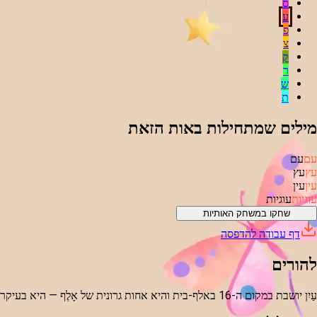
ס
ע
פ
צ
ק
ר
ש
ת
מילים שמתחילות באות הזאת
עם
עם
עץ
עץ
עין
עין
עוגיות
עוגיות
שחקו במשחק האותיות
דף עבודה להדפסה
להורים
עַיִן יושבת במקום ה-16 באלף-בית והיא אחות גרונית של אָלֶף — היא בעיקר נושאת את התנועה. בלפדי הילדים נוגעים בה, שומעים אותה ומגלים מילים כמו 'עץ', 'עין' ו'עוגה'.