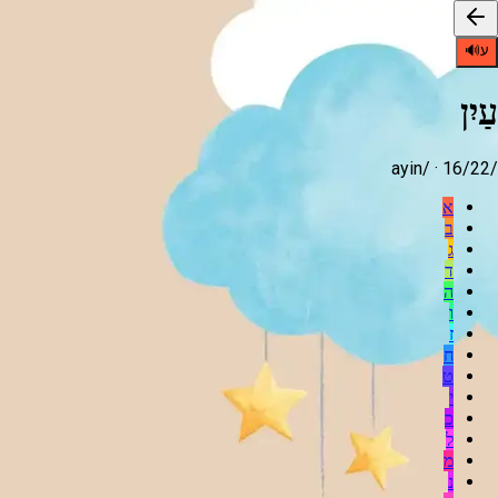
ע
🔊
עַיִן
ayin
/ ·
16
/22
/
א
ב
ג
ד
ה
ו
ז
ח
ט
י
כ
ל
מ
נ