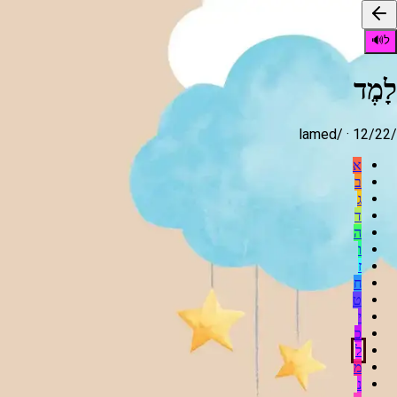
ל
🔊
לָמֶד
lamed
/ ·
12
/22
/
א
ב
ג
ד
ה
ו
ז
ח
ט
י
כ
ל
מ
נ