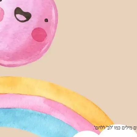
ילים כמו 'לב' ו'לחם'.