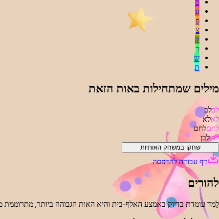
ס
ע
פ
צ
ק
ר
ש
ת
מילים שמתחילות באות הזאת
לב
לב
לא
לא
לחם
לחם
לבן
לבן
שחקו במשחק האותיות
דף עבודה להדפסה
להורים
לָמֶד עומדת בדיוק באמצע האלף-בית והיא האות הגבוהה ביותר, מתרוממת מעל 