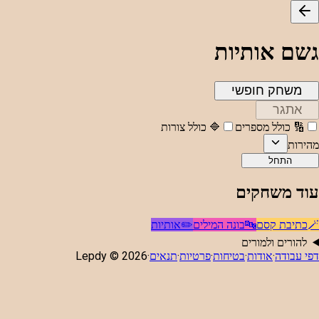
גשם אותיות
משחק חופשי
אתגר
🔢
כולל מספרים
🔷
כולל צורות
מהירות
התחל
עוד משחקים
🪄
כתיבת קסם
🔤
בונה המילים
✏️
אותיות
להורים ולמורים
דפי עבודה
·
אודות
·
בטיחות
·
פרטיות
·
תנאים
·
2026
Lepdy ©