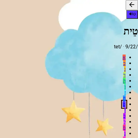
ט
🔊
טֵית
tet
/ ·
9
/22
/
א
ב
ג
ד
ה
ו
ז
ח
ט
י
כ
ל
מ
נ