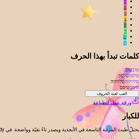
ס
ע
פ
צ
ק
ר
ש
ת
كلمات تبدأ بهذا الحرف
טוב
טוב
טלפון
טלפון
טלוויזיה
טלוויזיה
טיפס
טיפס
العب لعبة الحروف
ورقة عمل للطباعة
للكبار
يحتلّ طيت المرتبة التاسعة في الأبجدية ويصدر تاءً نقيّة وواضحة. في Lepdy، يضغط عليه الأطفال، ويسمعونه، ويكتشفون كلمات لطيفة تبدأ به مثل «طوڤ» (جيّد) و«طيبا» (قطرة).