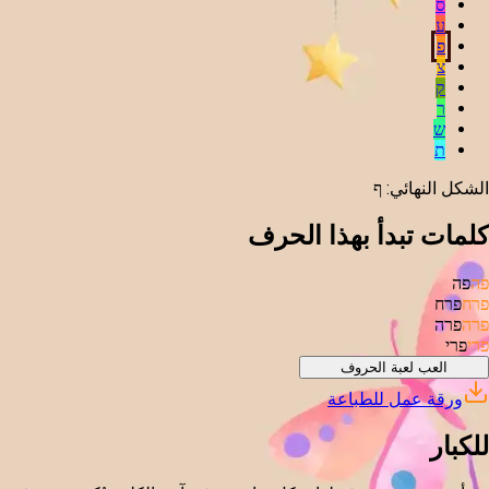
ס
ע
פ
צ
ק
ר
ש
ת
الشكل النهائي
:
ף
كلمات تبدأ بهذا الحرف
פה
פה
פרח
פרח
פרה
פרה
פרי
פרי
العب لعبة الحروف
ورقة عمل للطباعة
للكبار