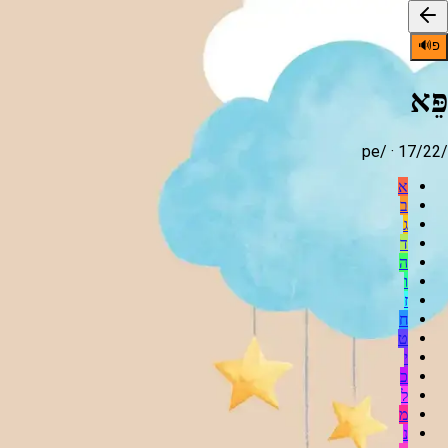
פ
🔊
פֵּא
pe
/ ·
17
/22
/
א
ב
ג
ד
ה
ו
ז
ח
ט
י
כ
ל
מ
נ