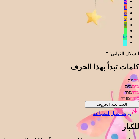
ס
ע
פ
צ
ק
ר
ש
ת
الشكل النهائي
:
ם
كلمات تبدأ بهذا الحرف
מה
מה
מים
מים
מתי
מתי
מורה
מורה
العب لعبة الحروف
ورقة عمل للطباعة
للكبار