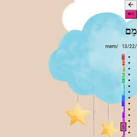
מ
🔊
מֵם
mem
/ ·
13
/22
/
א
ב
ג
ד
ה
ו
ז
ח
ט
י
כ
ל
מ
נ