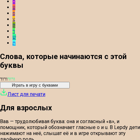
ס
ע
פ
צ
ק
ר
ש
ת
Слова, которые начинаются с этой
буквы
ורוד
ורוד
Играть в игру с буквами
Лист для печати
Для взрослых
Вав — трудолюбивая буква: она и согласный «в», и
помощник, который обозначает гласные o и u. В Lepdy дети
нажимают на неё, слышат её и в игре открывают эту
двойную роль.