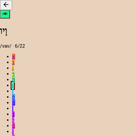
ו
🔊
וָיו
/
vav
/ ·
6
/22
א
ב
ג
ד
ה
ו
ז
ח
ט
י
כ
ל
מ
נ