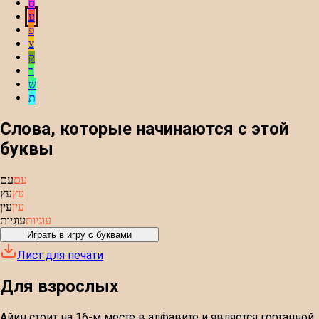
ס
ע
פ
צ
ק
ר
ש
ת
Слова, которые начинаются с этой
буквы
עם
עם
עץ
עץ
עין
עין
עוגיות
עוגיות
Играть в игру с буквами
Лист для печати
Для взрослых
Айин стоит на 16-м месте в алфавите и является гортанной