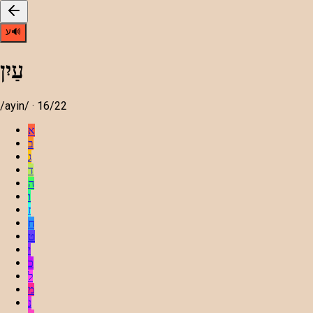
ע
🔊
עַיִן
/
ayin
/ ·
16
/22
א
ב
ג
ד
ה
ו
ז
ח
ט
י
כ
ל
מ
נ