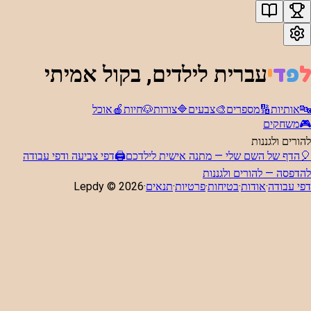
ל
פ
ד
י
עברית לילדים, בקול אמיתי
🔤
אותיות
🔢
מספרים
🎨
צבעים
🔷
צורות
🐶
חיות
🍎
אוכל
🎮
משחקים
להורים ולגננות
🎈
הדף של השם שלי — מתנה אישית לילדכם
🖨️
דפי צביעה ודפי עבודה
להדפסה — להורים ולגננות
דפי עבודה
·
אודות
·
בטיחות
·
פרטיות
·
תנאים
·
2026
Lepdy ©